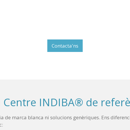
Contacta'ns
u Centre INDIBA® de referè
ia de marca blanca ni solucions genèriques. Ens diferen
c: