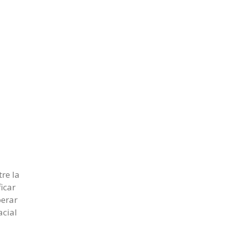
tre la
ficar
perar
acial