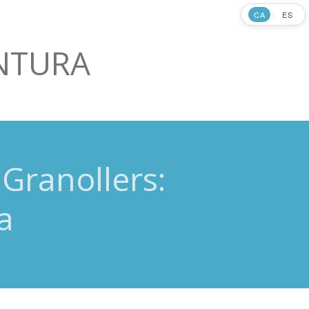
CA
ES
|
ENTURA
Granollers:
a