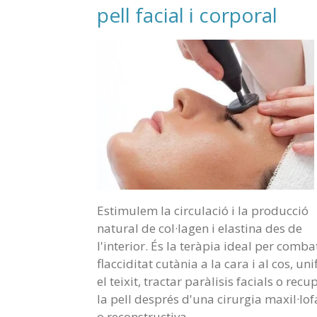
pell facial i corporal
Estimulem la circulació i la producció
natural de col·lagen i elastina des de
l'interior. És la teràpia ideal per comba
flacciditat cutània a la cara i al cos, uni
el teixit, tractar paràlisis facials o recu
la pell després d'una cirurgia maxil·lof
o reconstructiva.