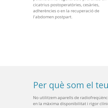
cicatrius postoperatòries, cesàries,
adherències o en la recuperació de
l'abdomen postpart.
Per què som el te
No utilitzem aparells de radiofreqüènc
en la màxima disponibilitat i rigor clíni