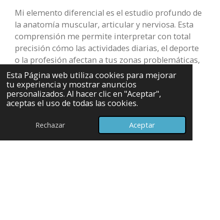
Mi elemento diferencial es el estudio profundo de
la anatomía muscular, articular y nerviosa. Esta
comprensión me permite interpretar con total
precisión cómo las actividades diarias, el deporte
o la profesión afectan a tus zonas problemáticas,
ofreciéndote tratamientos personalizados y
Esta Página web utiliza cookies para mejorar
altamente efectivos.
tu experiencia y mostrar anuncios
personalizados. Al hacer clic en "Aceptar",
aceptas el uso de todas las cookies.
Conoce nuestras especialidades
Rechazar
Aceptar