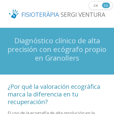
Ir
CA
ES
|
al
FISIOTERÀPIA
SERGI VENTURA
contenido
principal
Diagnóstico clínico de alta
precisión con ecógrafo propio
en Granollers
¿Por qué la valoración ecográfica
marca la diferencia en tu
recuperación?
El uso de la ecografía de alta resolución en la