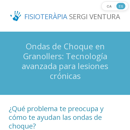
Ir
CA
ES
|
al
FISIOTERÀPIA
SERGI VENTURA
contenido
principal
Ondas de Choque en
Granollers: Tecnología
avanzada para lesiones
crónicas
¿Qué problema te preocupa y
cómo te ayudan las ondas de
choque?