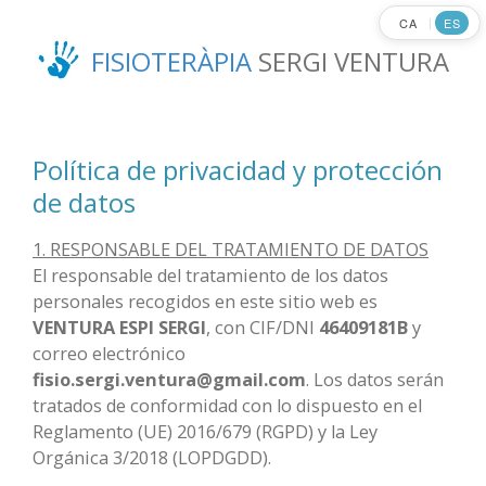
Ir
CA
ES
|
al
FISIOTERÀPIA
SERGI VENTURA
contenido
principal
Política de privacidad y protección
de datos
1. RESPONSABLE DEL TRATAMIENTO DE DATOS
El responsable del tratamiento de los datos
personales recogidos en este sitio web es
VENTURA ESPI SERGI
, con CIF/DNI
46409181B
y
correo electrónico
fisio.sergi.ventura@gmail.com
. Los datos serán
tratados de conformidad con lo dispuesto en el
Reglamento (UE) 2016/679 (RGPD) y la Ley
Orgánica 3/2018 (LOPDGDD).